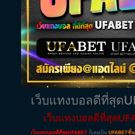
เว็บแทงบอลดีที่สุด
เว็บแทงบอลดีที่สุดU
เว็บแทงบอลดีที่สุดUFABET
ก็เลยเป็น
UFABETขั้น