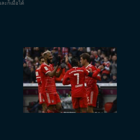
ะก็เมื่อได้