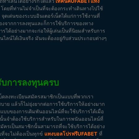
ทำเล่นได้อย่างรักได้แล้ว
เทคนิคUFABETแทง
โดยที่ท่านไม่จำเป็นที่จะต้องกระทำเดินทางไปใช้
ุดเด่นของระบบอินเตอร์เน็ตได้แก่การใช้งานที่
ื่องจากการลงทุนและก็การใช้บริการของทาง
้อย่างมากจะก่อให้ผู้เล่นเป็นที่นิยมสำหรับการ
ไลน์ได้เงินจริง มันจะต้องอยู่กับส่วนประกอบต่างๆ
ับการลงทุนครบ
บ็ดลงทะเบียนสมัครสมาชิกเป็นแบบที่พวกเรา
บาย แล้วก็ไม่ยุ่งยากต่อการใช้บริการให้อย่างมาก
ปแบบของการเดิมพันออนไลน์ที่จะใช้บริการได้เมื่อ
ณนั้นจำต้องใช้บริการสำหรับในการพนันออนไลน์ที่
ทสมัครเป็นสมาชิกนั้นสามารถที่จะใช้บริการได้อย่าง
ี่จะไม่ต้องเป็นทุกข์
แทงบอลโปรฟรีUFABET
ที่