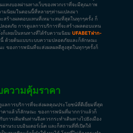
ารพนันแทงบอลผ่านทางเว็บของพวกเราที่จะมีคุณภาพ
บความนิยมในตอนนี้ที่หลายๆท่านแปลงมา
สร้างผลตอบแทนที่เหมาะสมที่สุดในทุกๆครั้ง ก็
มปลอดภัย การดูแลการบริการที่จะสร้างผลตอบแทน
งก็เลยเป็นหนทางที่ได้รับความนิยม
UFABETฝาก-
นี้ ด้วยต้นแบบระบบความปลอดภัยและก็ลักษณะ
 ของการพนันที่จะส่งผลผลดีสูงสุดในทุกๆครั้งก็
บความคุ้มราคา
ลการบริการที่จะส่งผลคุณประโยชน์ที่ดีเยี่ยมที่สุด
าคาแล้วก็ลักษณะ ของการพนันที่มากกว่าแล้วก็
่ยวกับการเดิมพันท่านจึงควรกระทำเดินทางไปยังเมือง
่านระบบอินเตอร์เน็ต และก็สถานที่ที่เปิดให้