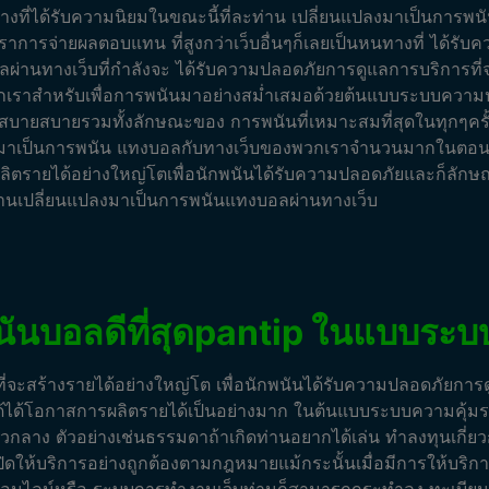
ช่องทางที่ได้รับความนิยมในขณะนี้ที่ละท่าน เปลี่ยนแปลงมาเป็นก
าการจ่ายผลตอบแทน ที่สูงกว่าเว็บอื่นๆก็เลยเป็นหนทางที่ ได้รั
่านทางเว็บที่กำลังจะ ได้รับความปลอดภัยการดูแลการบริการที่จะ
พวกเราสำหรับเพื่อการพนันมาอย่างสม่ำเสมอด้วยต้นแบบระบบควา
สบายสบายรวมทั้งลักษณะของ การพนันที่เหมาะสมที่สุดในทุกๆครั้
งมาเป็นการพนัน แทงบอลกับทางเว็บของพวกเราจำนวนมากในตอน
ิตรายได้อย่างใหญ่โตเพื่อนักพนันได้รับความปลอดภัยและก็ลักษณะ
ๆท่านเปลี่ยนแปลงมาเป็นการพนันแทงบอลผ่านทางเว็บ
ันบอลดีที่สุดpantip ในแบบระบ
่จะสร้างรายได้อย่างใหญ่โต เพื่อนักพนันได้รับความปลอดภัยการดูแ
ได้ได้โอกาสการผลิตรายได้เป็นอย่างมาก ในต้นแบบระบบความคุ้มร
ป็นตัวกลาง ตัวอย่างเช่นธรรมดาถ้าเกิดท่านอยากได้เล่น ทำลงทุนเกี
ิดให้บริการอย่างถูกต้องตามกฎหมายแม้กระนั้นเมื่อมีการให้บริการผ