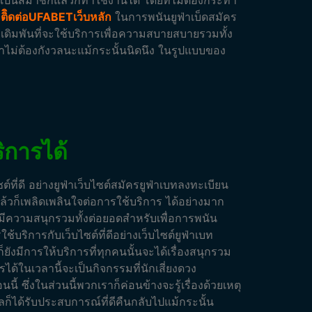
ป็นสมาชิกแล้วก็ทำใช้งานได้ โดยที่ไม่ต้องกระทำ
บ
ติิดต่อUFABETเว็บหลัก
ในการพนันยูฟ่าเบ็ดสมัคร
ารเดิมพันที่จะใช้บริการเพื่อความสบายสบายรวมทั้ง
าไม่ต้องกังวลนะแม้กระนั้นนิดนึง ในรูปแบบของ
ิการได้
ที่ดี อย่างยูฟ่าเว็บไซต์สมัครยูฟ่าเบทลงทะเบียน
้วก็เพลิดเพลินใจต่อการใช้บริการ ได้อย่างมาก
ณจะมีความสนุกรวมทั้งต่อยอดสำหรับเพื่อการพนัน
ใช้บริการกับเว็บไซต์ที่ดีอย่างเว็บไซต์ยูฟ่าเบท
ังมีการให้บริการที่ทุกคนนั้นจะได้เรื่องสนุกรวม
ด้ในเวลานี้จะเป็นกิจกรรมที่นักเสี่ยงดวง
ี้ ซึ่งในส่วนนี้พวกเราก็ค่อนข้างจะรู้เรื่องด้วยเหตุ
็ได้รับประสบการณ์ที่ดีคืนกลับไปแม้กระนั้น