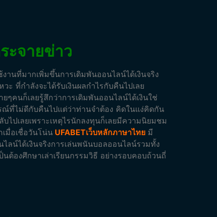
กระจายข่าว
งานที่มากเพิ่มขึ้นการเดิมพันออนไลน์ได้เงินจริง
งหวะ ที่กำลังจะได้รับเงินผลกำไรกับคืนไปเลย
ๆคนก็เลยรู้สึกว่าการเดิมพันออนไลน์ได้เงินใช่
ที่ไม่ดีกับคืนไปแต่ว่าท่านจำต้อง คิดในแง่คิดกัน
ไรกลับไปเลยเพราะเหตุไรนักลงทุนก็เลยมีความนิยมชม
ื่อเชื่อวันโน่น
UFABETเว็บหลักภาษาไทย
มี
อนไลน์ได้เงินจริงการเล่นพนันบอลออนไลน์รวมทั้ง
็นต้องศึกษาเล่าเรียนกรรมวิธี อย่างรอบคอบถ้วนถี่