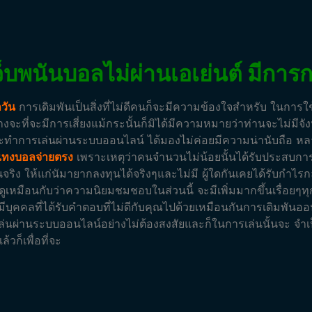
บพนันบอลไม่ผ่านเอเย่นต์ มีการ
วัน
การเดิมพันเป็นสิ่งที่ไม่ดีคนก็จะมีความข้องใจสำหรับ ในการใช้
างจะที่จะมีการเสี่ยงแม้กระนั้นก็มิได้มีความหมายว่าท่านจะไม่มีจั
กระทำการเล่นผ่านระบบออนไลน์ ได้มองไม่ค่อยมีความน่านับถือ หลาย
แทงบอลจ่ายตรง
เพราะเหตุว่าคนจำนวนไม่น้อยนั้นได้รับประสบการณ์
ินจริง ให้แก่นัมายากลงทุนได้จริงๆและไม่มี ผู้ใดกันเคยได้รับกำ
มือนกับว่าความนิยมชมชอบในส่วนนี้ จะมีเพิ่มมากขึ้นเรื่อยๆทุกเม
มีบุคคลที่ได้รับคำตอบที่ไม่ดีกับคุณไปด้วยเหมือนกันการเดิมพันอ
เล่นผ่านระบบออนไลน์อย่างไม่ต้องสงสัยและก็ในการเล่นนั้นจะ จำเป
วก็เพื่อที่จะ