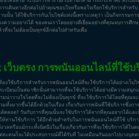
บบออนไลน์หรือ ระบบการทำงานเว็บท่านก็สามารถกระทำลง ทะเบียนเ
รับการเดินทางอีกต่อไปถ้าคุณชอบใจหรือพอใจเรียกใช้บริการสำหรั
านนั้น ได้ใช้บริการกับเว็บไซต์แห่งนี้เพราะเหตุว่า เป็นกิจกรรมก
นองความอยากได้ ของคนเราโดยอย่างดีเยี่ยมอย่างที่คุณจบการศึกษ
วที่จะไม่ต้องเป็นทุกข์อีกต่อไปสำหรับเพื่อ
 เว็บตรง การพนันออนไลน์ที่ใช้บร
้องใช้บริการสำหรับการพนันออนไลน์ที่จะใช้บริการได้อย่างเว็บไซต์
ะเบียนเป็นสมาชิกนั้นสามารถที่จะใช้บริการได้อย่างมีความสนุกแล
ีความน่าวางใจโดยที่จะไม่ต้องเป็นทุกข์ ที่จะใช้บริการได้โดยที่คุ
วมทั้งมากขึ้นได้อีกด้วยในเรื่อง เกี่ยวกับการพนันที่ใช้บริการซึ่งการ
้ตลอด1 วันกับการที่คุณนั้นจะใช้บริการได้จากที่คุณอยากได้และก็ย
้ท่านใช้บริการ ได้อีกด้วยสำหรับในการพนันออนไลน์ที่ใช้ บริการไ
วลหรือแม้กระทั้งนิดนึงในเรื่องเกี่ยวกับการที่จะใช้บริการได้ในตอนน
คนก็จะได้ประสบการณ์ที่ได้รับที่ ไม่เหมือนกันออกไปบางบุคคลก